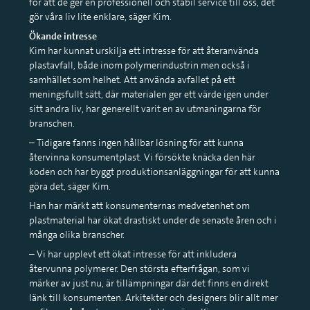
för att de ger en professionell och stabil service till oss, det
gör våra liv lite enklare, säger Kim.
Ökande intresse
Kim har kunnat urskilja ett intresse för att återanvända
plastavfall, både inom polymerindustrin men också i
samhället som helhet. Att använda avfallet på ett
meningsfullt sätt, där materialen ger ett värde igen under
sitt andra liv, har generellt varit en av utmaningarna för
branschen.
– Tidigare fanns ingen hållbar lösning för att kunna
återvinna konsumentplast. Vi försökte knäcka den här
koden och har byggt produktionsanläggningar för att kunna
göra det, säger Kim.
Han har märkt att konsumenternas medvetenhet om
plastmaterial har ökat drastiskt under de senaste åren och i
många olika branscher.
– Vi har upplevt ett ökat intresse för att inkludera
återvunna polymerer. Den största efterfrågan, som vi
märker av just nu, är tillämpningar där det finns en direkt
länk till konsumenten. Arkitekter och designers blir allt mer