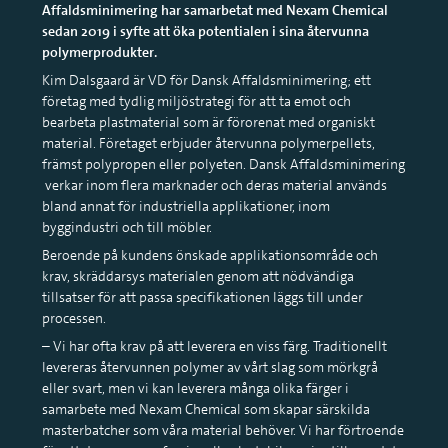
Affaldsminimering har samarbetat med Nexam Chemical
sedan 2019 i syfte att öka potentialen i sina återvunna
polymerprodukter.
Kim Dalsgaard är VD för Dansk Affaldsminimering; ett
företag med tydlig miljöstrategi för att ta emot och
bearbeta plastmaterial som är förorenat med organiskt
material. Företaget erbjuder återvunna polymerpellets,
främst polypropen eller polyeten. Dansk Affaldsminimering
verkar inom flera marknader och deras material används
bland annat för industriella applikationer, inom
byggindustri och till möbler.
Beroende på kundens önskade applikationsområde och
krav, skräddarsys materialen genom att nödvändiga
tillsatser för att passa specifikationen läggs till under
processen.
– Vi har ofta krav på att leverera en viss färg. Traditionellt
levereras återvunnen polymer av vårt slag som mörkgrå
eller svart, men vi kan leverera många olika färger i
samarbete med Nexam Chemical som skapar särskilda
masterbatcher som våra material behöver. Vi har förtroende