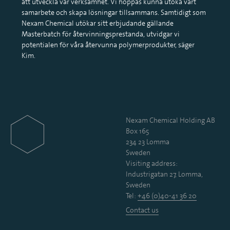
att utveckla vår verksamhet. Vi hoppas kunna utöka vårt
samarbete och skapa lösningar tillsammans. Samtidigt som
Nexam Chemical utökar sitt erbjudande gällande
Masterbatch för återvinningsprestanda, utvidgar vi
potentialen för våra återvunna polymerprodukter, säger
Kim.
Nexam Chemical Holding AB
Box 165
234 23 Lomma
Sweden
Visiting address:
Industrigatan 27, Lomma,
Sweden
Tel:
+46 (0)40-41 36 20
Contact us