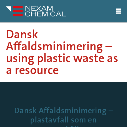
Dansk
Affaldsminimering –
using plastic waste as
a resource
Dansk Affaldsminimering –
plastavfall som en