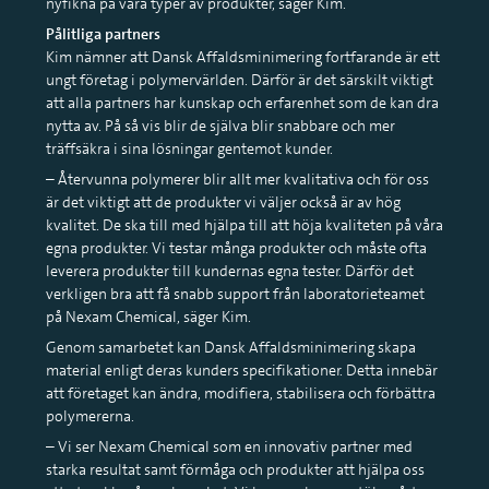
nyfikna på våra typer av produkter, säger Kim.
Pålitliga partners
Kim nämner att Dansk Affaldsminimering fortfarande är ett
ungt företag i polymervärlden. Därför är det särskilt viktigt
att alla partners har kunskap och erfarenhet som de kan dra
nytta av. På så vis blir de själva blir snabbare och mer
träffsäkra i sina lösningar gentemot kunder.
– Återvunna polymerer blir allt mer kvalitativa och för oss
är det viktigt att de produkter vi väljer också är av hög
kvalitet. De ska till med hjälpa till att höja kvaliteten på våra
egna produkter. Vi testar många produkter och måste ofta
leverera produkter till kundernas egna tester. Därför det
verkligen bra att få snabb support från laboratorieteamet
på Nexam Chemical, säger Kim.
Genom samarbetet kan Dansk Affaldsminimering skapa
material enligt deras kunders specifikationer. Detta innebär
att företaget kan ändra, modifiera, stabilisera och förbättra
polymererna.
– Vi ser Nexam Chemical som en innovativ partner med
starka resultat samt förmåga och produkter att hjälpa oss