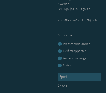
Sweden
Tel:
+46 (0)40-41 36 20
© 2026 Nexam Chemical AB (publ)
Subscribe
Pressmeddelanden
Delårsrapporter
Årsredovisningar
Nyheter