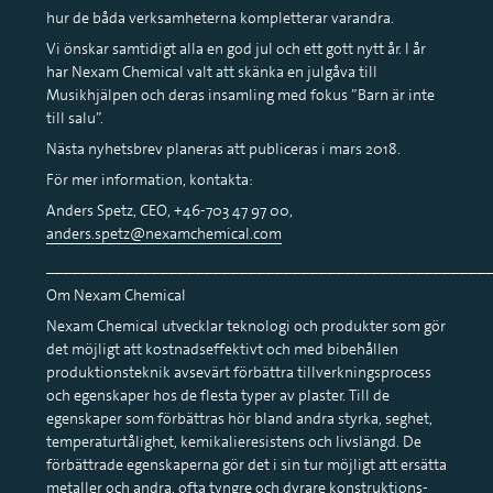
hur de båda verksamheterna kompletterar varandra.
Vi önskar samtidigt alla en god jul och ett gott nytt år. I år
har Nexam Chemical valt att skänka en julgåva till
Musikhjälpen och deras insamling med fokus ”Barn är inte
till salu”.
Nästa nyhetsbrev planeras att publiceras i mars 2018.
För mer information, kontakta:
Anders Spetz, CEO, +46-703 47 97 00,
anders.spetz@nexamchemical.com
__________________________________________________
Om Nexam Chemical
Nexam Chemical utvecklar teknologi och produkter som gör
det möjligt att kostnadseffektivt och med bibehållen
produktionsteknik avsevärt förbättra tillverkningsprocess
och egenskaper hos de flesta typer av plaster. Till de
egenskaper som förbättras hör bland andra styrka, seghet,
temperaturtålighet, kemikalieresistens och livslängd. De
förbättrade egenskaperna gör det i sin tur möjligt att ersätta
metaller och andra, ofta tyngre och dyrare konstruktions-