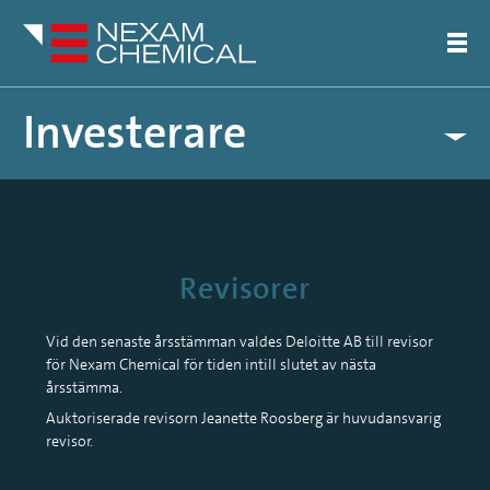
Investerare
Kalender
Aktieinformation
Finansiella rapporter
Bolagsstyrning
Revisorer
Bolagsstämmor
Bolagsordning
Vid den senaste årsstämman valdes Deloitte AB till revisor
Valberedning
för Nexam Chemical för tiden intill slutet av nästa
Styrelse
årsstämma.
Revisorer
Auktoriserade revisorn Jeanette Roosberg är huvudansvarig
Koncernledning
revisor.
Ersättningspolicy