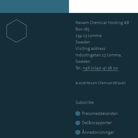
Nexam Chemical Holding AB
Box 165
234 23 Lomma
Sweden
Visiting address:
Industrigatan 27, Lomma,
Sweden
Tel:
+46 (0)40-41 36 20
© 2026 Nexam Chemical AB (publ)
Subscribe
Pressmeddelanden
Delårsrapporter
Årsredovisningar