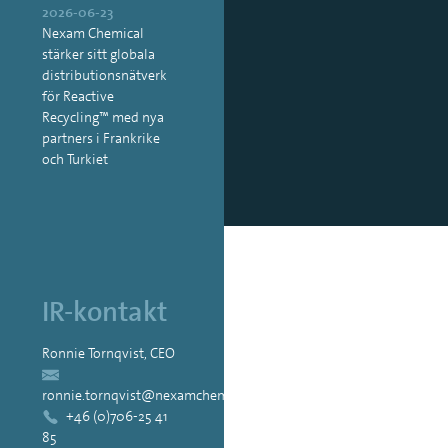
2026-06-23
Nexam Chemical
stärker sitt globala
distributionsnätverk
för Reactive
Recycling™ med nya
partners i Frankrike
och Turkiet
IR-kontakt
Ronnie Tornqvist, CEO
ronnie.tornqvist@nexamchemical.com
+46 (0)706-25 41
85