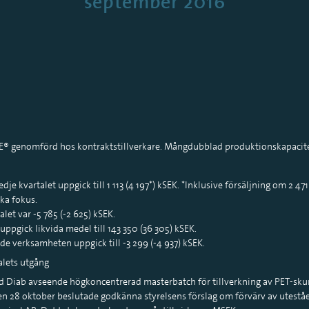
september 2016
 genomförd hos kontraktstillverkare. Mångdubblad produktionskapacitet 
je kvartalet uppgick till 1 113 (4 197*) kSEK. *Inklusive försäljning om 2 
ka fokus.
let var -5 785 (-2 625) kSEK.
ppgick likvida medel till 143 350 (36 305) kSEK.
de verksamheten uppgick till -3 299 (-4 937) kSEK.
alets utgång
d Diab avseende högkoncentrerad masterbatch för tillverkning av PET-sk
n 28 oktober beslutade godkänna styrelsens förslag om förvärv av utestå