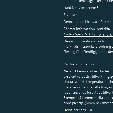
dotterbolaget Nexam Chemi
Lund 8 november 2016
Styrelsen
Denna rapport har varit föremål 
För mer information, kontakta:
Anders Spetz, VD, +46-703 47 97
Denna information är sådan info
marknadsmissbruksförordning o
försorg, för offentliggörande d
________________________
Om Nexam Chemical
Nexam Chemical utvecklar teknol
avsevärt förbättra tillverknings
styrka, seghet, temperaturtålighe
metaller och andra, ofta tyngre
redan används förbättras tillve
Exempel på kommersiella applik
finns på
http://www.nexamchem
Ladda ner som PDF