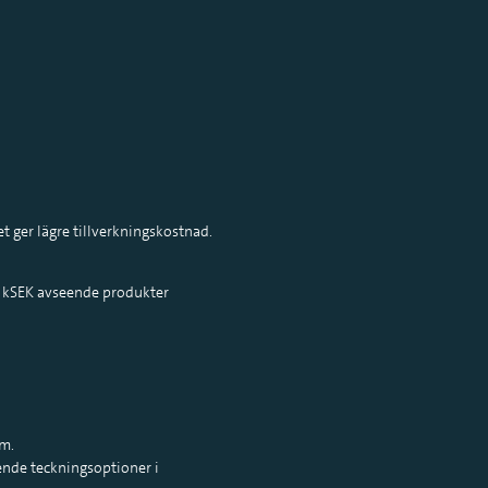
ger lägre tillverkningskostnad.
471 kSEK avseende produkter
um.
ende teckningsoptioner i