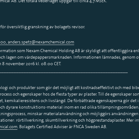
cal AB. Det totala vederlaget uppgår till cirka 4,7 MSEK.
för översiktlig granskning av bolagets revisor.
 00,
anders.spetz@nexamchemical.com
rmation som Nexam Chemical Holding AB är skyldigt att offentliggöra enl
ch lagen om värdepappersmarknaden. Informationen lämnades, genom o
en 8 november 2016 kl. 08:00 CET.
____________________________________________________
ogi och produkter som gör det möjligt att kostnadseffektivt och med bi
process och egenskaper hos de flesta typer av plaster. Till de egenskaper s
t, kemikalieresistens och livslängd. De förbättrade egenskaperna gör det i s
 och dyrare konstruktions-material inom en rad olika tillämpningsområden. 
rkningsprocess, minskar materialanvändning och möjliggörs användningen a
ationer: rörtillverkning, skumtillverkning och högprestandaplaster. Mer
ical.com
. Bolagets Certified Adviser är FNCA Sweden AB.