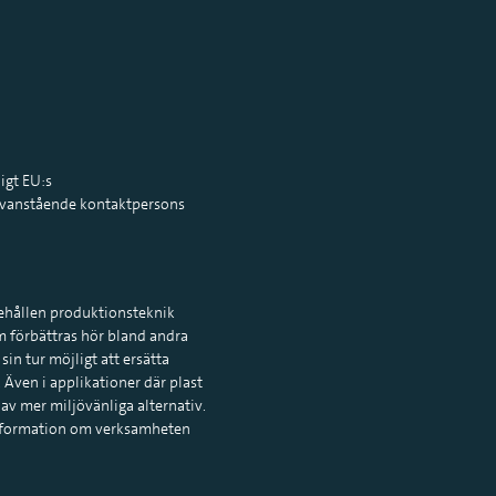
igt EU:s
vanstående kontaktpersons
behållen produktionsteknik
om förbättras hör bland andra
in tur möjligt att ersätta
Även i applikationer där plast
v mer miljövänliga alternativ.
 information om verksamheten