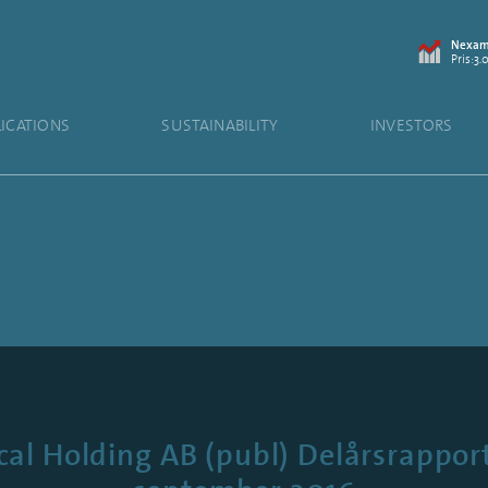
Nexam 
Pris:3.
LICATIONS
SUSTAINABILITY
INVESTORS
l Holding AB (publ) Delårsrapport 