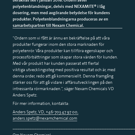
polyetenblandningar, delvis med NEXAMITE® i låg
dosering, men med avgörande betydelse för kundens
produkter. Polyetenblandningarna produceras av en
samarbetspartner till Nexam Chemical.
”Ordern som vi fått är ännu en bekräftelse på att våra
produkter fungerar inom den stora marknaden för
polyetenrör. Våra produkter kan tillföra egenskaper och
processförbättringar som skapar stora värden för kunden.
Med vår produkt har kunden passerat ett flertal
viktiga utvecklingssteg med positiva resultat och är, med
denna order, redo att gå kommersiellt. Denna framgång
stärker oss för att gå vidare i affärsutvecklingen på den
intressanta rörmarknaden.”, säger Nexam Chemicals VD
Anders Spetz.
För mer information, kontakta:
Anders Spetz, VD, +46-703 47 97 00,
anders.spetz@nexamchemical.com
__________________________________________________
Om Nexam Chemical