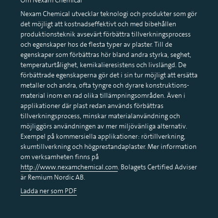
Nexam Chemical utvecklar teknologi och produkter som gör
det möjligt att kostnadseffektivt och med bibehållen
produktionsteknik avsevärt förbättra tillverkningsprocess
och egenskaper hos de flesta typer av plaster. Till de
egenskaper som förbättras hör bland andra styrka, seghet,
temperaturtålighet, kemikalieresistens och livslängd. De
förbättrade egenskaperna gör det i sin tur möjligt att ersätta
metaller och andra, ofta tyngre och dyrare konstruktions-
material inom en rad olika tillämpningsområden. Även i
applikationer där plast redan används förbättras
tillverkningsprocess, minskar materialanvändning och
möjliggörs användningen av mer miljövänliga alternativ.
Exempel på kommersiella applikationer: rörtillverkning,
skumtillverkning och högprestandaplaster. Mer information
om verksamheten finns på
http://www.nexamchemical.com
. Bolagets Certified Adviser
är Remium Nordic AB.
Ladda ner som PDF