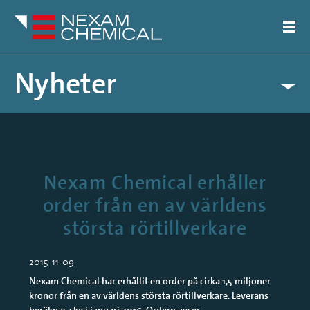
Nyheter
Pressreleaser
Artiklar
Nexam Chemical erhåller
order från en av världens
största rörtillverkare
2015-11-09
Nexam Chemical har erhållit en order på cirka 1,5 miljoner
kronor från en av världens största rörtillverkare. Leverans
beräknas ske i januari 2016. Ordern avser