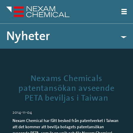
Nyheter
Pressreleaser
Artiklar
Nexams Chemicals
patentansökan avseende
PETA beviljas i Taiwan
2014-11-04
Nexam Chemical har fått besked från patentverket i Taiwan
att det kommer att bevilja bolagets patentansökan
avseende PETA, som är en unik och för Nexam Chemical