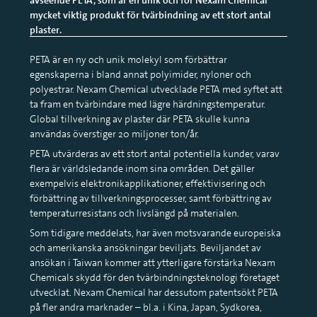
mycket viktig produkt för tvärbindning av ett stort antal
plaster.
PETA är en ny och unik molekyl som förbättrar
egenskaperna i bland annat polyimider, nyloner och
polyestrar. Nexam Chemical utvecklade PETA med syftet att
ta fram en tvärbindare med lägre härdningstemperatur.
Global tillverkning av plaster där PETA skulle kunna
användas överstiger 20 miljoner ton/år.
PETA utvärderas av ett stort antal potentiella kunder, varav
flera är världsledande inom sina områden. Det gäller
exempelvis elektronikapplikationer, effektivisering och
förbättring av tillverkningsprocesser, samt förbättring av
temperaturresistans och livslängd på materialen.
Som tidigare meddelats, har även motsvarande europeiska
och amerikanska ansökningar beviljats. Beviljandet av
ansökan i Taiwan kommer att ytterligare förstärka Nexam
Chemicals skydd för den tvärbindningsteknologi företaget
utvecklat. Nexam Chemical har dessutom patentsökt PETA
på fler andra marknader – bl.a. i Kina, Japan, Sydkorea,