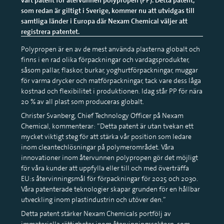
som redan är giltigt i Sverige, kommer nu att utvidgas till
samtliga länder i Europa där Nexam Chemical väljer att
registrera patentet.
Polypropen är en av de mest använda plasterna globalt och
finns i en rad olika förpackningar och vardagsprodukter,
såsom pallar, flaskor, burkar, yoghurtförpackningar, muggar
för varma drycker och matförpackningar, tack vare dess låga
kostnad och flexibilitet i produktionen. Idag står PP för nära
20 % av all plast som produceras globalt.
Christer Svanberg, Chief Technology Officer på Nexam
Chemical, kommenterar: ”Detta patent är utan tvekan ett
mycket viktigt steg för att stärka vår position som ledare
inom cleantechlösningar på polymerområdet. Våra
innovationer inom återvunnen polypropen gör det möjligt
för våra kunder att uppfylla eller till och med överträffa
EU:s återvinningsmål för förpackningar för 2025 och 2030.
Våra patenterade teknologier skapar grunden för en hållbar
utveckling inom plastindustrin och utöver den.”
Detta patent stärker Nexam Chemicals portfölj av
immateriella rättigheter inom återvinningssektorn, som