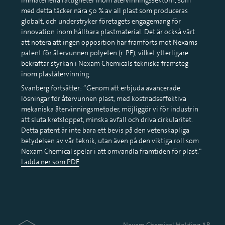
med detta täcker nära 50 % av all plast som produceras
globalt, och understryker företagets engagemang för
innovation inom hållbara plastmaterial. Det är också värt
att notera att ingen opposition har framförts mot Nexams
patent för återvunnen polyeten (r-PE), vilket ytterligare
bekräftar styrkan i Nexam Chemicals tekniska framsteg
inom plaståtervinning.
Svanberg fortsätter: ”Genom att erbjuda avancerade
lösningar för återvunnen plast, med kostnadseffektiva
mekaniska återvinningsmetoder, möjliggör vi för industrin
att sluta kretsloppet, minska avfall och driva cirkularitet.
Detta patent är inte bara ett bevis på den vetenskapliga
betydelsen av vår teknik, utan även på den viktiga roll som
Nexam Chemical spelar i att omvandla framtiden för plast.”
Ladda ner som PDF
Nexam Chemical Holding AB