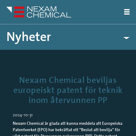
Nyheter
Pressreleaser
Artiklar
Nexam Chemical beviljas
europeiskt patent för teknik
inom återvunnen PP
2024-10-31
Nexam Chemical är glada att kunna meddela att Europeiska
Patentverket (EPO) har bekräftat ett ”Beslut att bevilja” för
vårt patent för återvunnen polypropen (PP). Detta patent,