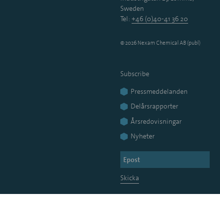
Sweden
Tel:
+46 (0)40-41 36 20
© 2026 Nexam Chemical AB (publ)
Subscribe
Pressmeddelanden
Delårsrapporter
Årsredovisningar
Nyheter