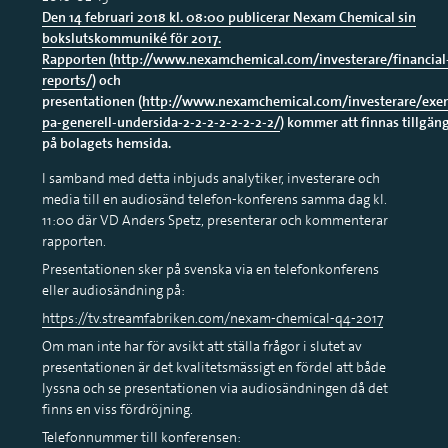
Den 14 februari 2018 kl. 08:00 publicerar Nexam Chemical sin
bokslutskommuniké för 2017.
Rapporten (
http://www.nexamchemical.com/investerare/financial
reports/
) och
presentationen (
http://www.nexamchemical.com/investerare/exe
pa-generell-undersida-2-2-2-2-2-2-2-2/
) kommer att finnas tillgäng
på bolagets hemsida.
I samband med detta inbjuds analytiker, investerare och
media till en audiosänd telefon-konferens samma dag kl.
11:00 där VD Anders Spetz, presenterar och kommenterar
rapporten.
Presentationen sker på svenska via en telefonkonferens
eller audiosändning på:
https://tv.streamfabriken.com/nexam-chemical-q4-2017
Om man inte har för avsikt att ställa frågor i slutet av
presentationen är det kvalitetsmässigt en fördel att både
lyssna och se presentationen via audiosändningen då det
finns en viss fördröjning.
Telefonnummer till konferensen: