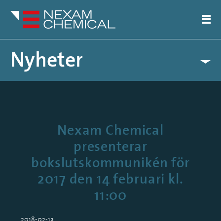
Nyheter
Pressreleaser
Artiklar
Nexam Chemical
presenterar
bokslutskommunikén för
2017 den 14 februari kl.
11:00
2018-02-13