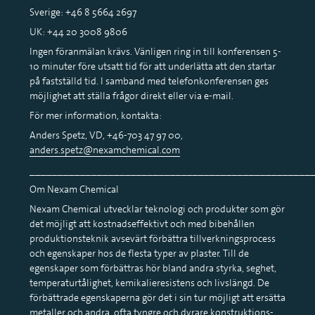
Sverige: +46 8 5664 2697
UK: +44 20 3008 9806
Ingen föranmälan krävs. Vänligen ring in till konferensen 5-
10 minuter före utsatt tid för att underlätta att den startar
på fastställd tid. I samband med telefonkonferensen ges
möjlighet att ställa frågor direkt eller via e-mail.
För mer information, kontakta:
Anders Spetz, VD, +46-703 47 97 00,
anders.spetz@nexamchemical.com
__________________________________________________
Om Nexam Chemical
Nexam Chemical utvecklar teknologi och produkter som gör
det möjligt att kostnadseffektivt och med bibehållen
produktionsteknik avsevärt förbättra tillverkningsprocess
och egenskaper hos de flesta typer av plaster. Till de
egenskaper som förbättras hör bland andra styrka, seghet,
temperaturtålighet, kemikalieresistens och livslängd. De
förbättrade egenskaperna gör det i sin tur möjligt att ersätta
metaller och andra, ofta tyngre och dyrare konstruktions-