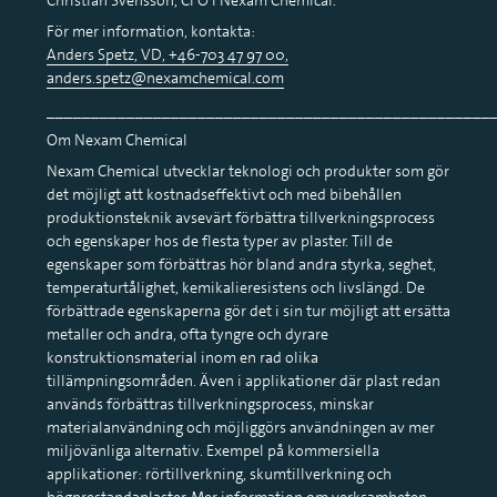
För mer information, kontakta:
Anders Spetz, VD, +46-703 47 97 00,
anders.spetz@nexamchemical.com
__________________________________________________
Om Nexam Chemical
Nexam Chemical utvecklar teknologi och produkter som gör
det möjligt att kostnadseffektivt och med bibehållen
produktionsteknik avsevärt förbättra tillverkningsprocess
och egenskaper hos de flesta typer av plaster. Till de
egenskaper som förbättras hör bland andra styrka, seghet,
temperaturtålighet, kemikalieresistens och livslängd. De
förbättrade egenskaperna gör det i sin tur möjligt att ersätta
metaller och andra, ofta tyngre och dyrare
konstruktionsmaterial inom en rad olika
tillämpningsområden. Även i applikationer där plast redan
används förbättras tillverkningsprocess, minskar
materialanvändning och möjliggörs användningen av mer
miljövänliga alternativ. Exempel på kommersiella
applikationer: rörtillverkning, skumtillverkning och
högprestandaplaster. Mer information om verksamheten