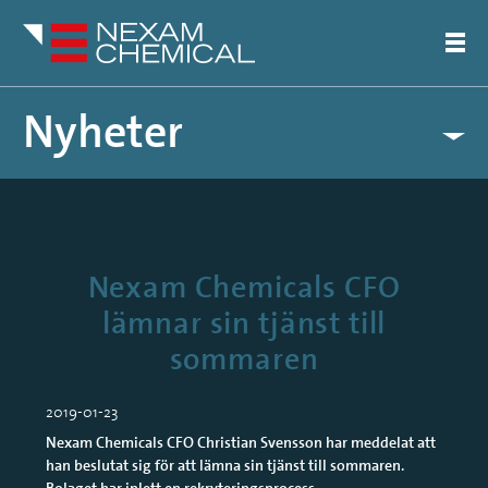
Nyheter
Pressreleaser
Artiklar
Nexam Chemicals CFO
lämnar sin tjänst till
sommaren
2019-01-23
Nexam Chemicals CFO Christian Svensson har meddelat att
han beslutat sig för att lämna sin tjänst till sommaren.
Bolaget har inlett en rekryteringsprocess.