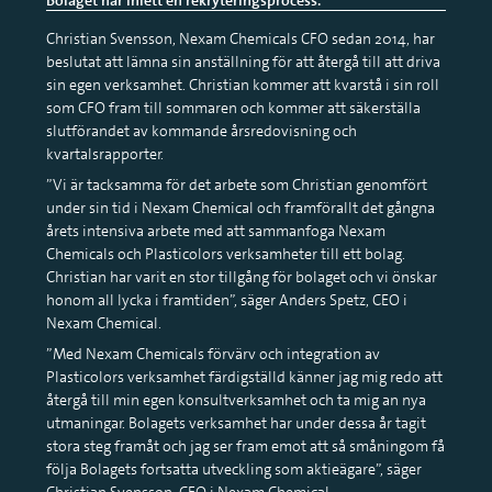
Christian Svensson, Nexam Chemicals CFO sedan 2014, har
beslutat att lämna sin anställning för att återgå till att driva
sin egen verksamhet. Christian kommer att kvarstå i sin roll
som CFO fram till sommaren och kommer att säkerställa
slutförandet av kommande årsredovisning och
kvartalsrapporter.
”Vi är tacksamma för det arbete som Christian genomfört
under sin tid i Nexam Chemical och framförallt det gångna
årets intensiva arbete med att sammanfoga Nexam
Chemicals och Plasticolors verksamheter till ett bolag.
Christian har varit en stor tillgång för bolaget och vi önskar
honom all lycka i framtiden”, säger Anders Spetz, CEO i
Nexam Chemical.
”Med Nexam Chemicals förvärv och integration av
Plasticolors verksamhet färdigställd känner jag mig redo att
återgå till min egen konsultverksamhet och ta mig an nya
utmaningar. Bolagets verksamhet har under dessa år tagit
stora steg framåt och jag ser fram emot att så småningom få
följa Bolagets fortsatta utveckling som aktieägare”, säger
Christian Svensson, CFO i Nexam Chemical.