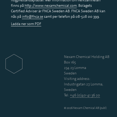
finns på
http://www.nexamchemical.com
. Bolagets
Certified Adviser är FNCA Sweden AB. FNCA Sweden AB kan
nås på
info@fnca.se
samt per telefon på 08-528 00 399.
Ladda ner som PDF
Nexam Chemical Holding AB
Box 165
234 23 Lomma
Sweden
Visiting address:
Industrigatan 27, Lomma,
Sweden
Tel:
+46 (0)40-41 36 20
© 2026 Nexam Chemical AB (publ)