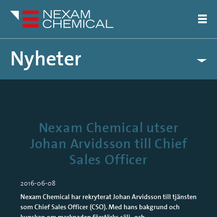
Nyheter
Pressreleaser
Artiklar
Nexam Chemical utser
Johan Arvidsson till Chief
Sales Officer
2016-06-08
Nexam Chemical har rekryterat Johan Arvidsson till tjänsten
som Chief Sales Officer (CSO). Med hans bakgrund och
kunskap om marknaden förstärks sälj- och