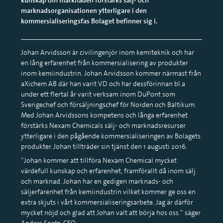
marknadsorganisationen ytterligare i den
kommersialiseringsfas Bolaget befinner sig i.
Johan Arvidsson är civilingenjör inom kemiteknik och har
en lång erfarenhet från kommersialisering av produkter
inom kemiindustrin. Johan Arvidsson kommer närmast från
aXichem AB där han varit VD och har dessförinnan bl.a
under ett flertal år varit verksam inom DuPont som
Sverigechef och försäljningschef för Norden och Baltikum.
Med Johan Arvidssons kompetens och långa erfarenhet
förstärks Nexam Chemicals sälj- och marknadsresurser
ytterligare i den pågående kommersialiseringen av Bolagets
produkter. Johan tillträder sin tjänst den 1 augusti 2016.
”Johan kommer att tillföra Nexam Chemical mycket
värdefull kunskap och erfarenhet, framförallt då inom sälj
och marknad. Johan har en gedigen marknads- och
säljerfarenhet från kemiindustrin vilket kommer ge oss en
extra skjuts i vårt kommersialiseringsarbete. Jag är därför
mycket nöjd och glad att Johan valt att börja hos oss.” säger
Anders Spetz, CEO.