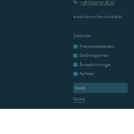
Tel:
+46 (0)40-41 36 20
© 2026 Nexam Chemical AB (publ)
Subscribe
Pressmeddelanden
Delårsrapporter
Årsredovisningar
Nyheter