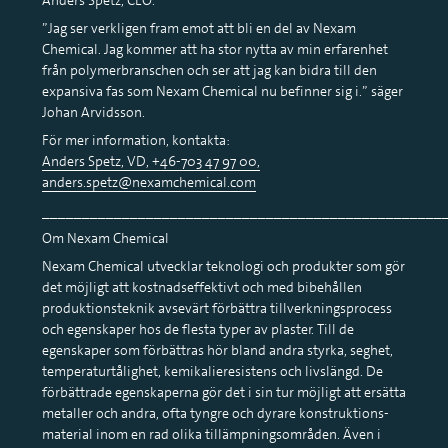
”Jag ser verkligen fram emot att bli en del av Nexam
Chemical. Jag kommer att ha stor nytta av min erfarenhet
från polymerbranschen och ser att jag kan bidra till den
expansiva fas som Nexam Chemical nu befinner sig i.” säger
Johan Arvidsson.
För mer information, kontakta:
Anders Spetz, VD, +46-703 47 97 00,
anders.spetz@nexamchemical.com
__________________________________________________
Om Nexam Chemical
Nexam Chemical utvecklar teknologi och produkter som gör
det möjligt att kostnadseffektivt och med bibehållen
produktionsteknik avsevärt förbättra tillverkningsprocess
och egenskaper hos de flesta typer av plaster. Till de
egenskaper som förbättras hör bland andra styrka, seghet,
temperaturtålighet, kemikalieresistens och livslängd. De
förbättrade egenskaperna gör det i sin tur möjligt att ersätta
metaller och andra, ofta tyngre och dyrare konstruktions-
material inom en rad olika tillämpningsområden. Även i