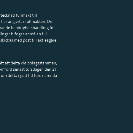
ecknad fullmakt till
) har angivits i fullmakten. Om
arande behörighetshandling för
ingar bifogas anmälan till
kickas med post till aktieägare
ätt att delta vid bolagsstämman,
nomförd senast torsdagen den 27
n om detta i god tid före nämnda