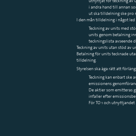
utnyttjat för teckning av 
i andra hand till annan som
ut ska tilldelning ske pro 
I den mån tilldelning i något led
Teckning av units med stö
units genom betalning inn
teckningslista avseende d
Teckning av units utan stöd av u
Betalning för units tecknade uta
tilldelning.
Styrelsen ska äga rätt att förlän
Teckning kan enbart ske av 
emissionens genomförande
De aktier som emitteras 
infaller efter emissionsbe
För TO 1 och utnyttjandet 