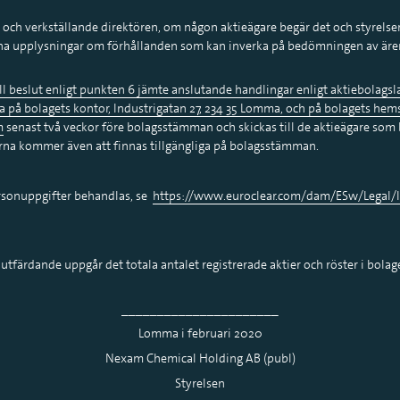
och verkställande direktören, om någon aktieägare begär det och styrelsen
ämna upplysningar om förhållanden som kan inverka på bedömningen av är
till beslut enligt punkten 6 jämte anslutande handlingar enligt aktiebolag
rna på bolagets kontor, Industrigatan 27, 234 35 Lomma, och på bolagets hem
m
senast två veckor före bolagsstämman och skickas till de aktieägare som 
rna kommer även att finnas tillgängliga på bolagsstämman.
rsonuppgifter behandlas, se
https://www.euroclear.com/dam/ESw/Legal/In
.
utfärdande uppgår det totala antalet registrerade aktier och röster i bolage
______________________
Lomma i februari 2020
Nexam Chemical Holding AB (publ)
Styrelsen