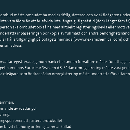
 ombud måste ombudet ha med skriftlig, daterad och av aktieägaren undert
e vara äldre än ett år, såvida inte längre giltighetstid (dock längst fem år
k person ska ombudet också ha med aktuellt registreringsbevis eller motsv
underlätta inpasseringen bör kopia av fullmakt och andra behörighetshandl
r hålls tillgängligt på bolagets hemsida (www.nexamchemical.com) och s
r sin adress.
örvaltarregistrerade genom bank eller annan förvaltare måste, för att äga r
a i eget namn hos Euroclear Sweden AB. Sådan omregistrering måste vara ge
tt aktieägare som önskar sådan omregistrering måste underrätta förvaltare
stämman.
nande av röstlängd.
ning.
ingspersoner att justera protokollet.
blivit i behörig ordning sammankallad.