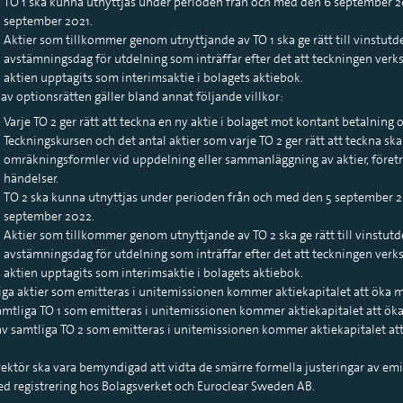
TO 1 ska kunna utnyttjas under perioden från och med den 6 september 20
september 2021.
Aktier som tillkommer genom utnyttjande av TO 1 ska ge rätt till vinstutd
avstämningsdag för utdelning som inträffar efter det att teckningen verkst
aktien upptagits som interimsaktie i bolagets aktiebok.
av optionsrätten gäller bland annat följande villkor:
Varje TO 2 ger rätt att teckna en ny aktie i bolaget mot kontant betalning 
Teckningskursen och det antal aktier som varje TO 2 ger rätt att teckna sk
omräkningsformler vid uppdelning eller sammanläggning av aktier, föret
händelser.
TO 2 ska kunna utnyttjas under perioden från och med den 5 september 2
september 2022.
Aktier som tillkommer genom utnyttjande av TO 2 ska ge rätt till vinstut
avstämningsdag för utdelning som inträffar efter det att teckningen verkst
aktien upptagits som interimsaktie i bolagets aktiebok.
liga aktier som emitteras i unitemissionen kommer aktiekapitalet att öka 
samtliga TO 1 som emitteras i unitemissionen kommer aktiekapitalet att ök
 av samtliga TO 2 som emitteras i unitemissionen kommer aktiekapitalet at
rektör ska vara bemyndigad att vidta de smärre formella justeringar av emi
ed registrering hos Bolagsverket och Euroclear Sweden AB.