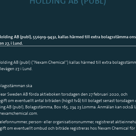
HOLDING AB (PUBL)
lding AB (publ), 556919-9432, kallas härmed till extra bolagsstämma ons
n 27, i Lund.
olding AB (publ) (”Nexam Chemical”) kallas härmed till extra bolagsstäm
levägen 27, i Lund.
bolagsstämman ska
clear Sweden AB förda aktieboken torsdagen den 27 februari 2020, och
ft om eventuellt antal biträden (högst två) till bolaget senast torsdagen 
ing AB (publ), Bolagsstämma, Box 165, 234 23 Lomma. Anmälan kan också lä
fo@nexamchemical.com.
elefonnummer, person- eller organisationsnummer, registrerat aktieinneh
ft om eventuellt ombud och biträde registreras hos Nexam Chemical för a