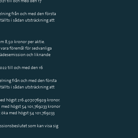
21 till och med den 17
elning från och med den första
ällts i sådan utsträckning att
om 8,50 kronor per aktie.
a vara föremål för sedvanliga
rädesemission och liknande
022 till och med den 16
delning från och med den första
ällts i sådan utsträckning att
med högst 216 407,076929 kronor.
a med högst 54 101,769233 kronor
t öka med högst 54 101,769233
ssionsbeslutet som kan visa sig