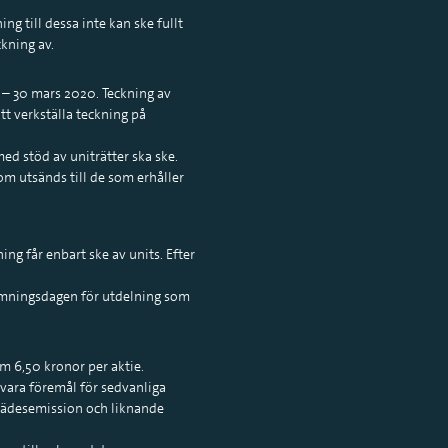
ng till dessa inte kan ske fullt
ckning av.
 – 30 mars 2020. Teckning av
tt verkställa teckning på
ed stöd av uniträtter ska ske.
om utsänds till de som erhåller
ing får enbart ske av units. Efter
tämningsdagen för utdelning som
om 6,50 kronor per aktie.
a vara föremål för sedvanliga
rädesemission och liknande