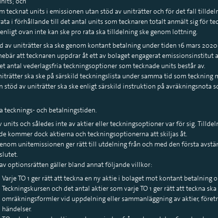
units; och
 tecknat units i emissionen utan stöd av uniträtter och för det fall tilldelni
rata i förhållande till det antal units som tecknaren totalt anmält sig för te
 enligt ovan inte kan ske pro rata ska tilldelning ske genom lottning.
d av uniträtter ska ske genom kontant betalning under tiden 16 mars 2020
ebär att tecknaren uppdrar åt ett av bolaget engagerat emissionsinstitut a
et antal vederlagsfria teckningsoptioner som tecknade units består av.
niträtter ska ske på särskild teckningslista under samma tid som teckning m
n stöd av uniträtter ska ske enligt särskild instruktion på avräkningsnota s
ga tecknings- och betalningstiden.
units och således inte av aktier eller teckningsoptioner var för sig. Tilldeln
 kommer dock aktierna och teckningsoptionerna att skiljas åt.
genom unitemissionen ger rätt till utdelning från och med den första avs
slutet.
av optionsrätten gäller bland annat följande villkor:
Varje TO 1 ger rätt att teckna en ny aktie i bolaget mot kontant betalning 
Teckningskursen och det antal aktier som varje TO 1 ger rätt att teckna sk
omräkningsformler vid uppdelning eller sammanläggning av aktier, föret
händelser.