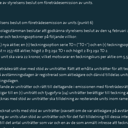
v styrelsens beslut om företrädesemission av units.
sens beslut om företrädesemission av units (punkt 6)
a bolagsstämman beslutar att godkänna styrelsens beslut av den 14 februar
ier och teckningsoptioner på följande villkor:
4) nya aktier, en (1) teckningsoption serie TO 1 (”TO 1”) och en (1) teckningsop
11 253 168 aktier, högst 2 813 292 TO 1 och högst 2 813 292 TO 2.
 unit ska vara 22 kronor, vilket motsvarar en teckningskurs per aktie om 5
trädesrätt sker med stöd av uniträtter. Rätt att erhålla uniträtter för att 
vstämningsdagen är registrerad som aktieägare och därvid tilldelas uniträtt
ningsdagen.
ande av uniträtter och rätt till deltagande i emissionen med företrädesrät
igar till en (1) uniträtt och tjugofyra (24) uniträtter berättigar till teckning a
cknas med stöd av uniträtter ska tilldelning av resterande units inom ram
 tecknat units med stöd av uniträtter (oavsett om de var aktieägare på avst
g av units utan stöd av uniträtter och för det fall tilldelning till dessa inte
 till det antal uniträtter som var och en av de som anmält intresse att teckn