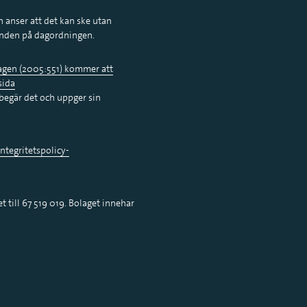
 anser att det kan ske utan
enden på dagordningen.
slagen (2005:551) kommer att
sida
begär det och uppger sin
tegritetspolicy-
t till 67 519 019. Bolaget innehar