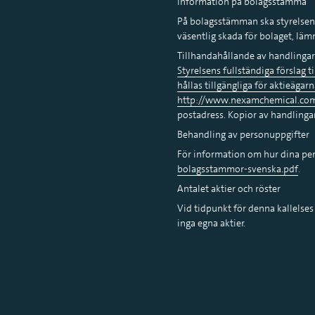
Information på bolagsstämma
På bolagsstämman ska styrelsen 
väsentlig skada för bolaget, l
Tillhandahållande av handlingar
Styrelsens fullständiga förslag 
hållas tillgängliga för aktieäga
http://www.nexamchemical.co
postadress. Kopior av handlinga
Behandling av personuppgifter
För information om hur dina pe
bolagsstammor-svenska.pdf
Antalet aktier och röster
Vid tidpunkt för denna kallelses 
inga egna aktier.