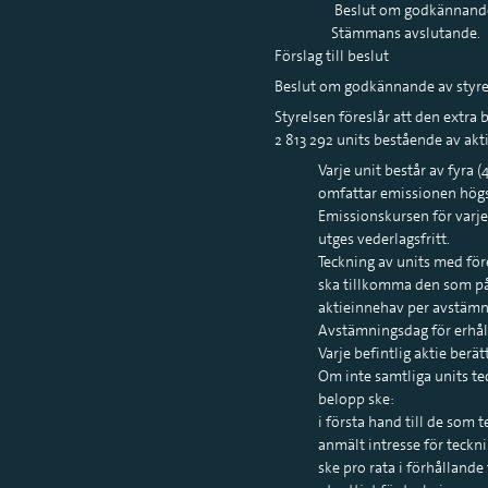
Beslut om godkännande a
Stämmans avslutande.
Förslag till beslut
Beslut om godkännande av styrel
Styrelsen föreslår att den extr
2 813 292 units bestående av akt
Varje unit består av fyra (
omfattar emissionen högst 
Emissionskursen för varje
utges vederlagsfritt.
Teckning av units med före
ska tillkomma den som på a
aktieinnehav per avstäm
Avstämningsdag för erhåll
Varje befintlig aktie berätt
Om inte samtliga units te
belopp ske:
i första hand till de som
anmält intresse för tecknin
ske pro rata i förhållande