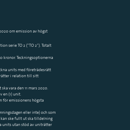
i 2020 om emission av högst
tion serie TO 2 (”TO 2”). Totalt
,50 kronor. Teckningsoptionerna
teckna units med företrädesrätt
er i relation till sitt
t ska vara den 11 mars 2020.
v en (1) unit.
en för emissionens högsta
ämningsdagen eller inte) och som
 kan ske fullt ut ska tilldelning
a units utan stöd av uniträtter