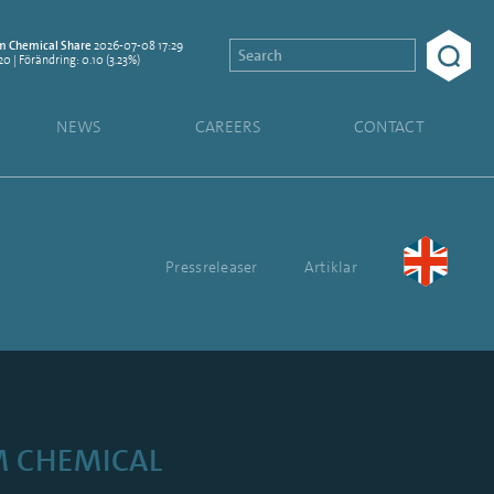
2026-07-08 17:29
 Chemical Share
.20 | Förändring: 0.10 (3.23%)
NEWS
CAREERS
CONTACT
Pressreleaser
Artiklar
M CHEMICAL