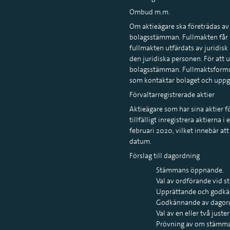
Ombud m.m.
Om aktieägare ska företrädas av
bolagsstämman. Fullmakten får int
fullmakten utfärdats av juridis
den juridiska personen. För att 
bolagsstämman. Fullmaktsformulä
som kontaktar bolaget och uppge
Förvaltarregistrerade aktier
Aktieägare som har sina aktier f
tillfälligt inregistrera aktiern
februari 2020, vilket innebär a
datum.
Förslag till dagordning
Stämmans öppnande.
Val av ordförande vid 
Upprättande och godkän
Godkännande av dagord
Val av en eller två juster
Prövning av om stämman 