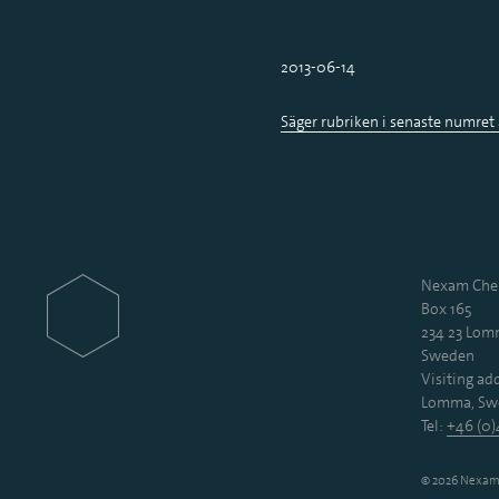
2013-06-14
Säger rubriken i senaste numret
Nexam Chem
Box 165
234 23 Lo
Sweden
Visiting add
Lomma, Sw
Tel:
+46 (0)
© 2026 Nexam 