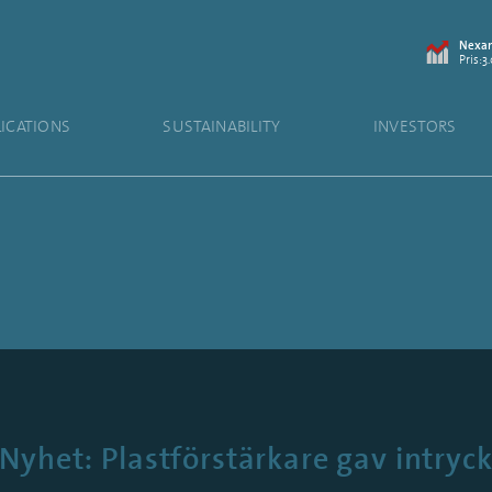
Nexam
Pris:3
LICATIONS
SUSTAINABILITY
INVESTORS
Nyhet: Plastförstärkare gav intryc