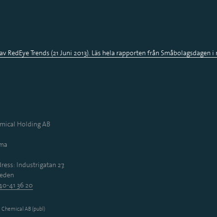
 av RedEye Trends (21 Juni 2013). Läs hela rapporten från Småbolagsdagen 
ical Holding AB
mma
ress: Industrigatan 27,
eden
40-41 36 20
Chemical AB (publ)