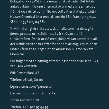
Bolaget cirka 13 MSEK före emissionskostnader. Det totala
antalet aktier i Nexam Chemical ökar med 2 012 431 aktier,
från 78 903 367 aktier till 80 915 798 aktier. Aktiekapitalet i
Nexam Chemical ökar med 38 700,60 SEK, från 1 517 372,44
SEK till 1 556 073,04 SEK.
Vi vill naturligtvis rikta ett tack till alla som har deltagit i
denna process och stödjer oss i vår strävan att nå
tillväxtmålen. Det är också med glädje vi kan konstatera att
det hittills varit en bra affär för de som deltog i emissionen
under våren 2020, säger Johan Arvidsson, VD för Nexam
Chemical.
För frågor med anledning av teckningsoptioner av serie TO 1,
vänligen kontakta:
Erik Penser Bank AB
Telefon: 08-463 80 00
E-post: emission@penser.se
För mer information, kontakta:
Johan Arvidsson, VD
Telefon: +46-708 97 44 39