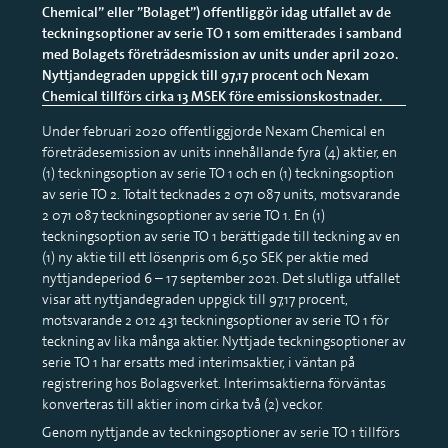
Chemical” eller ”Bolaget”) offentliggör idag utfallet av de
teckningsoptioner av serie TO 1 som emitterades i samband
med Bolagets företrädesmission av units under april 2020.
Nyttjandegraden uppgick till 97,17 procent och Nexam
Chemical tillförs cirka 13 MSEK före emissionskostnader.
Under februari 2020 offentliggjorde Nexam Chemical en
företrädesemission av units innehållande fyra (4) aktier, en
(1) teckningsoption av serie TO 1 och en (1) teckningsoption
av serie TO 2. Totalt tecknades 2 071 087 units, motsvarande
2 071 087 teckningsoptioner av serie TO 1. En (1)
teckningsoption av serie TO 1 berättigade till teckning av en
(1) ny aktie till ett lösenpris om 6,50 SEK per aktie med
nyttjandeperiod 6 – 17 september 2021. Det slutliga utfallet
visar att nyttjandegraden uppgick till 97,17 procent,
motsvarande 2 012 431 teckningsoptioner av serie TO 1 för
teckning av lika många aktier. Nyttjade teckningsoptioner av
serie TO 1 har ersatts med interimsaktier, i väntan på
registrering hos Bolagsverket. Interimsaktierna förväntas
konverteras till aktier inom cirka två (2) veckor.
Genom nyttjande av teckningsoptioner av serie TO 1 tillförs