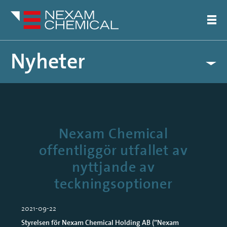
Nyheter
Pressreleaser
Artiklar
Nexam Chemical
offentliggör utfallet av
nyttjande av
teckningsoptioner
2021-09-22
Styrelsen för Nexam Chemical Holding AB (”Nexam