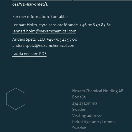
oss/VD-har-ordet/
).
För mer information, kontakta:
Lennart Holm, styrelsens ordförande, +46-706 30 85 62,
lennart.holm@nexamchemical.com
Anders Spetz, CEO, +46-703 47 97 00,
anders.spetz@nexamchemical.com
Ladda ner som PDF
Nexam Chemical Holding AB
Box 165
234 23 Lomma
Sweden
Visiting address:
Industrigatan 27, Lomma,
Sweden