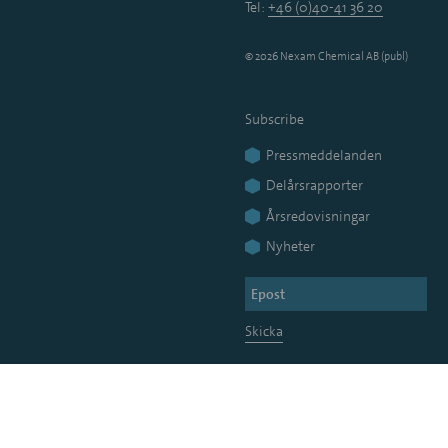
Tel:
+46 (0)40-41 36 20
© 2026 Nexam Chemical AB (publ)
Subscribe
Pressmeddelanden
Delårsrapporter
Årsredovisningar
Nyheter