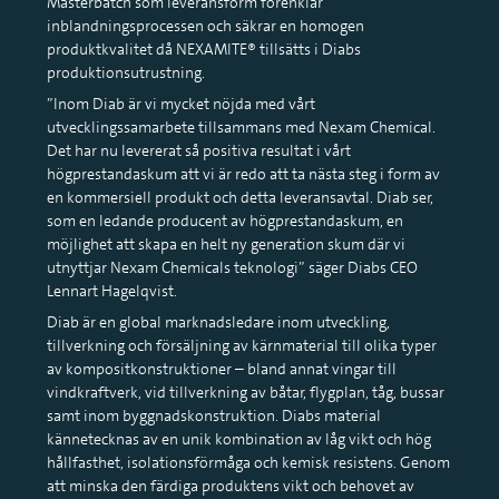
Masterbatch som leveransform förenklar
inblandningsprocessen och säkrar en homogen
produktkvalitet då NEXAMITE® tillsätts i Diabs
produktionsutrustning.
”Inom Diab är vi mycket nöjda med vårt
utvecklingssamarbete tillsammans med Nexam Chemical.
Det har nu levererat så positiva resultat i vårt
högprestandaskum att vi är redo att ta nästa steg i form av
en kommersiell produkt och detta leveransavtal. Diab ser,
som en ledande producent av högprestandaskum, en
möjlighet att skapa en helt ny generation skum där vi
utnyttjar Nexam Chemicals teknologi” säger Diabs CEO
Lennart Hagelqvist.
Diab är en global marknadsledare inom utveckling,
tillverkning och försäljning av kärnmaterial till olika typer
av kompositkonstruktioner – bland annat vingar till
vindkraftverk, vid tillverkning av båtar, flygplan, tåg, bussar
samt inom byggnadskonstruktion. Diabs material
kännetecknas av en unik kombination av låg vikt och hög
hållfasthet, isolationsförmåga och kemisk resistens. Genom
att minska den färdiga produktens vikt och behovet av