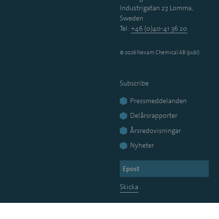
Industrigatan 27, Lomma,
Sweden
Tel:
+46 (0)40-41 36 20
© 2026 Nexam Chemical AB (publ)
Subscribe
Pressmeddelanden
Delårsrapporter
Årsredovisningar
Nyheter