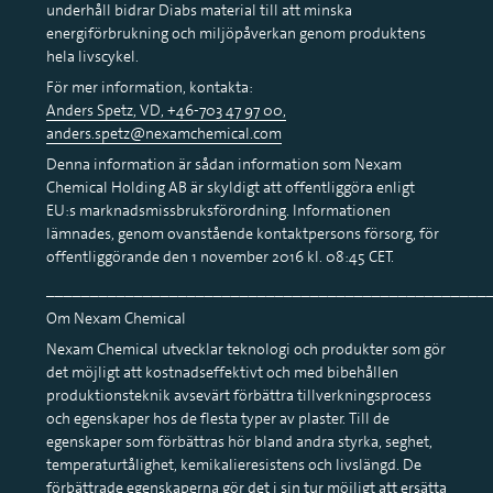
underhåll bidrar Diabs material till att minska
energiförbrukning och miljöpåverkan genom produktens
hela livscykel.
För mer information, kontakta:
Anders Spetz, VD, +46-703 47 97 00,
anders.spetz@nexamchemical.com
Denna information är sådan information som Nexam
Chemical Holding AB är skyldigt att offentliggöra enligt
EU:s marknadsmissbruksförordning. Informationen
lämnades, genom ovanstående kontaktpersons försorg, för
offentliggörande den 1 november 2016 kl. 08:45 CET.
__________________________________________________
Om Nexam Chemical
Nexam Chemical utvecklar teknologi och produkter som gör
det möjligt att kostnadseffektivt och med bibehållen
produktionsteknik avsevärt förbättra tillverkningsprocess
och egenskaper hos de flesta typer av plaster. Till de
egenskaper som förbättras hör bland andra styrka, seghet,
temperaturtålighet, kemikalieresistens och livslängd. De
förbättrade egenskaperna gör det i sin tur möjligt att ersätta