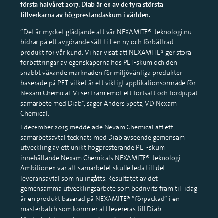
första halvåret 2017. Diab är en av de fyra största
tillverkarna av högprestandaskum i världen.
”Det är mycket glädjande att vår NEXAMITE®-teknologi nu
bidrar på ett avgörande sätt till en ny och förbättrad
produkt för vår kund. Vi har visat att NEXAMITE® ger stora
förbättringar av egenskaperna hos PET-skum och den
snabbt växande marknaden för miljövänliga produkter
baserade på PET, vilket är ett viktigt applikationsområde för
Nexam Chemical. Vi ser fram emot ett fortsatt och fördjupat
samarbete med Diab”, säger Anders Spetz, VD Nexam
Chemical.
I december 2015 meddelade Nexam Chemical att ett
samarbetsavtal tecknats med Diab avseende gemensam
utveckling av ett unikt högpresterande PET-skum
innehållande Nexam Chemicals NEXAMITE®-teknologi.
Ambitionen var att samarbetet skulle leda till det
leveransavtal som nu ingåtts. Resultatet av det
gemensamma utvecklingsarbete som bedrivits fram till idag
är en produkt baserad på NEXAMITE® ”förpackad” i en
masterbatch som kommer att levereras till Diab.