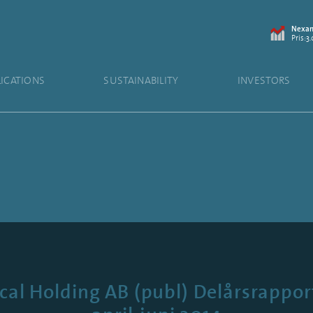
Nexam
Pris:3.
LICATIONS
SUSTAINABILITY
INVESTORS
l Holding AB (publ) Delårsrapport 