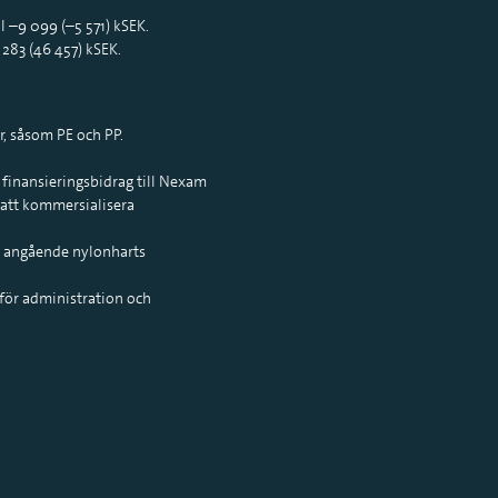
l –9 099 (–5 571) kSEK.
 283 (46 457) kSEK.
, såsom PE och PP.
 finansieringsbidrag till Nexam
 att kommersialisera
 angående nylonharts
 för administration och