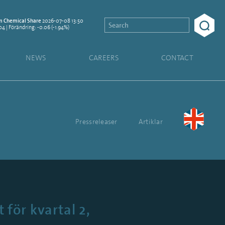
2026-07-08 13:50
 Chemical Share
04 | Förändring: -0.06 (-1.94%)
NEWS
CAREERS
CONTACT
Pressreleaser
Artiklar
för kvartal 2,