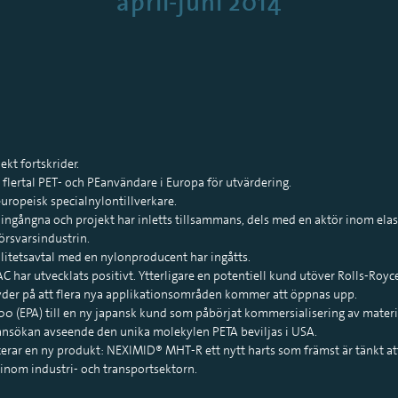
april-juni 2014
kt fortskrider.
t flertal PET- och PEanvändare i Europa för utvärdering.
uropeisk specialnylontillverkare.
l ingångna och projekt har inletts tillsammans, dels med en aktör inom ela
försvarsindustrin.
alitetsavtal med en nylonproducent har ingåtts.
 har utvecklats positivt. Ytterligare en potentiell kund utöver Rolls-Royce, 
tyder på att flera nya applikationsområden kommer att öppnas upp.
0 (EPA) till en ny japansk kund som påbörjat kommersialisering av material
sökan avseende den unika molekylen PETA beviljas i USA.
rar en ny produkt: NEXIMID® MHT-R ett nytt harts som främst är tänkt at
inom industri- och transportsektorn.