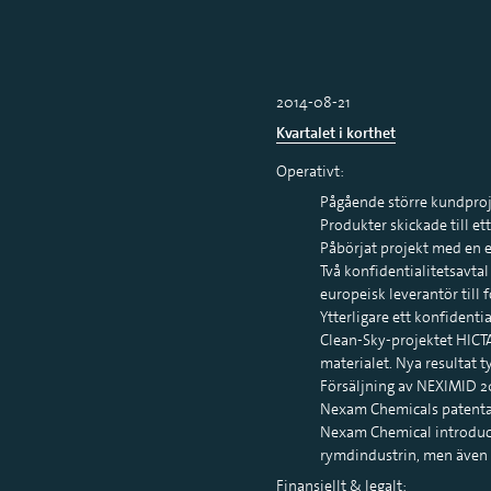
2014-08-21
Kvartalet i korthet
Operativt:
Pågående större kundproje
Produkter skickade till et
Påbörjat projekt med en e
Två konfidentialitetsavta
europeisk leverantör till 
Ytterligare ett konfidenti
Clean-Sky-projektet HICTAC
materialet. Nya resultat 
Försäljning av NEXIMID 20
Nexam Chemicals patentan
Nexam Chemical introduce
rymdindustrin, men även 
Finansiellt & legalt: