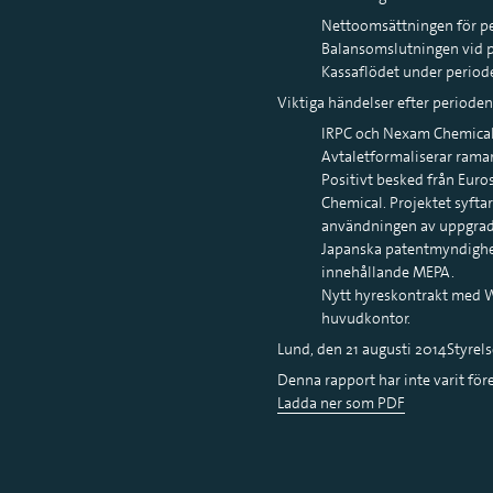
Nettoomsättningen för peri
Balansomslutningen vid per
Kassaflödet under periode
Viktiga händelser efter perioden
IRPC och Nexam Chemical 
Avtaletformaliserar ramar
Positivt besked från Euro
Chemical. Projektet syfta
användningen av uppgrade
Japanska patentmyndighe
innehållande MEPA.
Nytt hyreskontrakt med Wi
huvudkontor.
Lund, den 21 augusti 2014Styrel
Denna rapport har inte varit för
Ladda ner som PDF