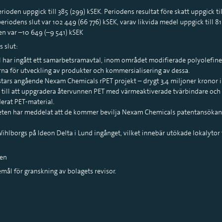
oden uppgick till 385 (299) kSEK. Periodens resultat före skatt uppgick til
iodens slut var 102 449 (66 776) kSEK, varav likvida medel uppgick till 81
n var –10 649 (–9 541) kSEK
s slut:
har ingått ett samarbetsramavtal, inom området modifierade polyolefiner
na för utveckling av produkter och kommersialisering av dessa.
stars angående Nexam Chemicals rPET projekt – drygt 3,4 miljoner kronor i
r till att uppgradera återvunnen PET med värmeaktiverade tvärbindare och
rat PET-material.
ten har meddelat att de kommer bevilja Nexam Chemicals patentansökan
hlborgs på Ideon Delta i Lund ingånget, vilket innebär utökade lokalytor
sen
emål för granskning av bolagets revisor.